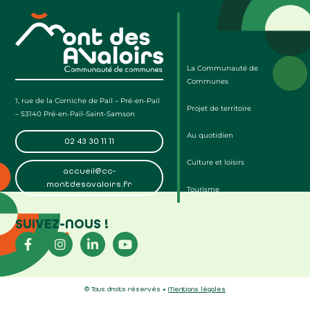
La Communauté de
Communes
1, rue de la Corniche de Pail – Pré-en-Pail
Projet de territoire
– 53140 Pré-en-Pail-Saint-Samson
Au quotidien
02 43 30 11 11
Culture et loisirs
accueil@cc-
montdesavaloirs.fr
Tourisme
SUIVEZ-NOUS !
© Tous droits réservés •
Mentions légales