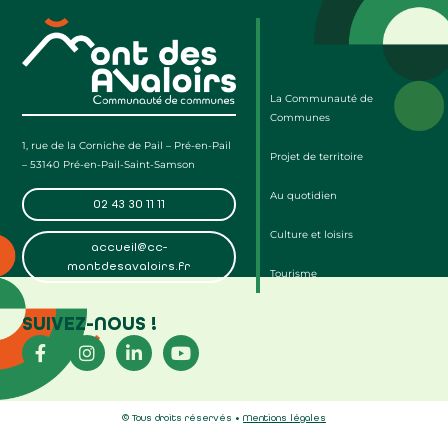
La Communauté de
Communes
1, rue de la Corniche de Pail – Pré-en-Pail
Projet de territoire
– 53140 Pré-en-Pail-Saint-Samson
Au quotidien
02 43 30 11 11
Culture et loisirs
accueil@cc-
montdesavaloirs.fr
Tourisme
SUIVEZ-NOUS !
© Tous droits réservés •
Mentions légales