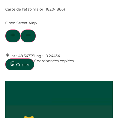
Carte de l'état-major (1820-1866)
Open Street Map
Lat : 48.34735
Lng : -0.24434
Coordonnées copiées
Copier