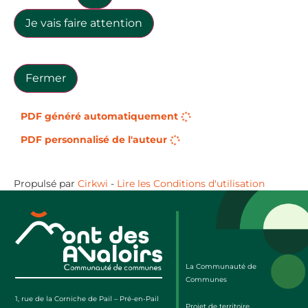
Je vais faire attention
Fermer
PDF généré automatiquement
PDF personnalisé de l'auteur
Propulsé par
Cirkwi
-
Lire les Conditions d'utilisation
La Communauté de
Communes
1, rue de la Corniche de Pail – Pré-en-Pail
Projet de territoire