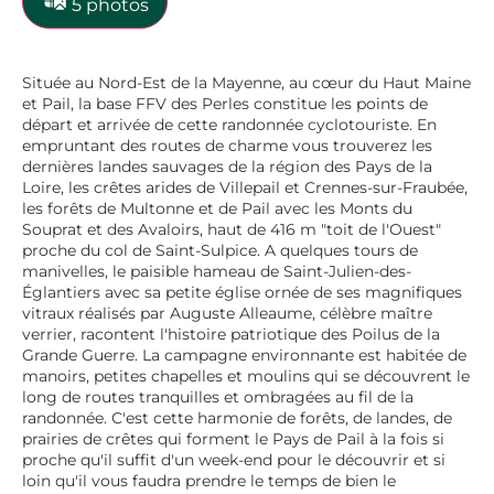
5 photos
Située au Nord-Est de la Mayenne, au cœur du Haut Maine
et Pail, la base FFV des Perles constitue les points de
départ et arrivée de cette randonnée cyclotouriste. En
empruntant des routes de charme vous trouverez les
dernières landes sauvages de la région des Pays de la
Loire, les crêtes arides de Villepail et Crennes-sur-Fraubée,
les forêts de Multonne et de Pail avec les Monts du
Souprat et des Avaloirs, haut de 416 m "toit de l'Ouest"
proche du col de Saint-Sulpice. A quelques tours de
manivelles, le paisible hameau de Saint-Julien-des-
Églantiers avec sa petite église ornée de ses magnifiques
vitraux réalisés par Auguste Alleaume, célèbre maître
verrier, racontent l'histoire patriotique des Poilus de la
Grande Guerre. La campagne environnante est habitée de
manoirs, petites chapelles et moulins qui se découvrent le
long de routes tranquilles et ombragées au fil de la
randonnée. C'est cette harmonie de forêts, de landes, de
prairies de crêtes qui forment le Pays de Pail à la fois si
proche qu'il suffit d'un week-end pour le découvrir et si
loin qu'il vous faudra prendre le temps de bien le