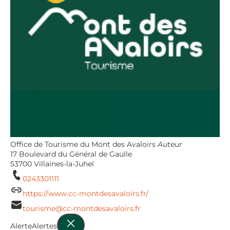
Office de Tourisme du Mont des Avaloirs
Auteur
17 Boulevard du Général de Gaulle
53700 Villaines-la-Juhel
0243301111
https://www.cc-montdesavaloirs.fr/
tourisme@cc-montdesavaloirs.fr
Alerte
Alertes