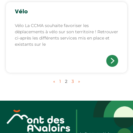
Vélo
Vélo La CCMA souhaite favoriser les
déplacements à vélo sur son territoire ! Retrouver
ci-après les différents services mis en place et
existants sur le
«
1
2
3
»