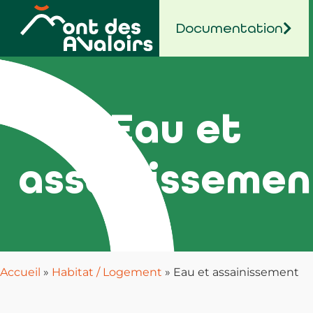
contenu
principal
Documentation
Eau et
assainissemen
Accueil
»
Habitat / Logement
»
Eau et assainissement​