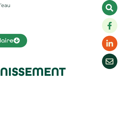
’eau
laire
AINISSEMENT