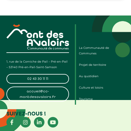
La Communauté de
Communes
1, rue de la Corniche de Pail – Pré-en-Pail
Projet de territoire
– 53140 Pré-en-Pail-Saint-Samson
Au quotidien
02 43 30 11 11
Culture et loisirs
accueil@cc-
montdesavaloirs.fr
Tourisme
SUIVEZ-NOUS !