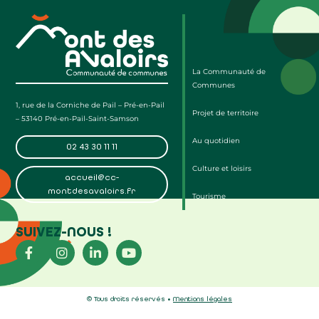
La Communauté de
Communes
1, rue de la Corniche de Pail – Pré-en-Pail
Projet de territoire
– 53140 Pré-en-Pail-Saint-Samson
Au quotidien
02 43 30 11 11
Culture et loisirs
accueil@cc-
montdesavaloirs.fr
Tourisme
SUIVEZ-NOUS !
© Tous droits réservés •
Mentions légales