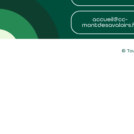
accueil@cc-
montdesavaloirs.
© Tou