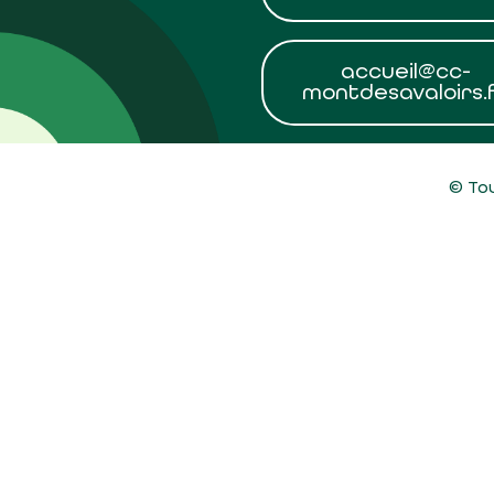
accueil@cc-
montdesavaloirs.
© Tou