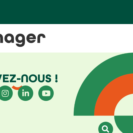
nager
VEZ-NOUS !