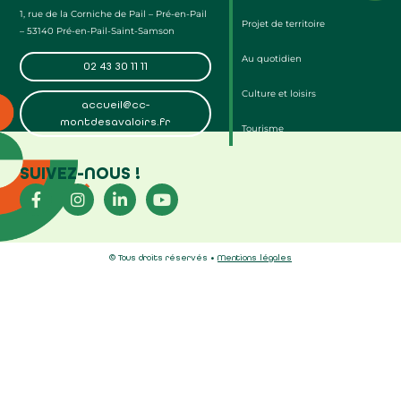
1, rue de la Corniche de Pail – Pré-en-Pail
Projet de territoire
– 53140 Pré-en-Pail-Saint-Samson
Au quotidien
02 43 30 11 11
Culture et loisirs
accueil@cc-
montdesavaloirs.fr
Tourisme
SUIVEZ-NOUS !
© Tous droits réservés •
Mentions légales