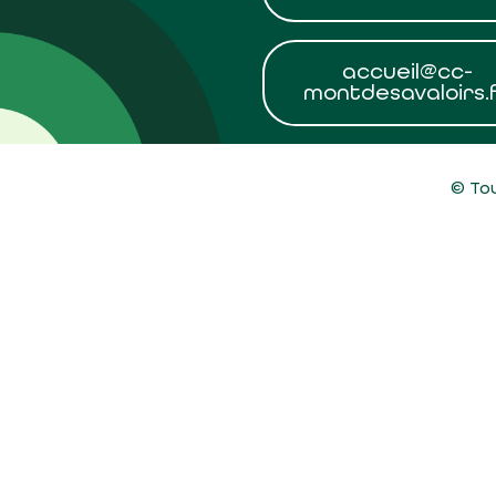
accueil@cc-
montdesavaloirs.
© Tou