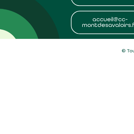
accueil@cc-
montdesavaloirs.
© Tou