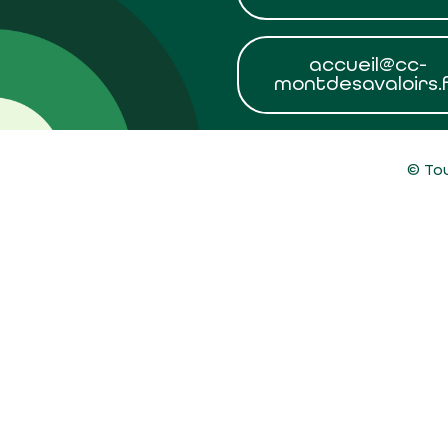
accueil@cc-
montdesavaloirs.
© Tou