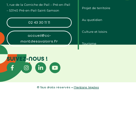
1, rue de la Corniche de Pail – Pré-en-Pail
Projet de territoire
– 53140 Pré-en-Pail-Saint-Samson
Au quotidien
02 43 30 11 11
Culture et loisirs
accueil@cc-
montdesavaloirs.fr
Tourisme
SUIVEZ-NOUS !
© Tous droits réservés •
Mentions légales