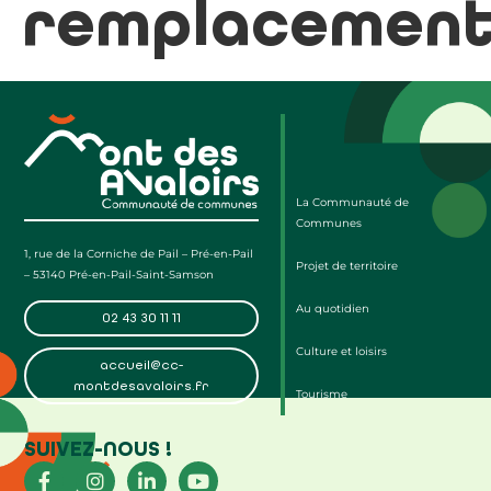
remplacemen
La Communauté de
Communes
1, rue de la Corniche de Pail – Pré-en-Pail
Projet de territoire
– 53140 Pré-en-Pail-Saint-Samson
Au quotidien
02 43 30 11 11
Culture et loisirs
accueil@cc-
montdesavaloirs.fr
Tourisme
SUIVEZ-NOUS !