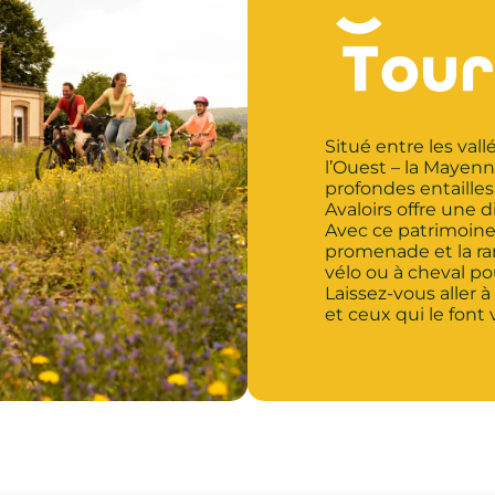
Situé entre les val
l’Ouest – la Mayenne
profondes entailles
Avaloirs offre une d
Avec ce patrimoine e
promenade et la ran
vélo ou à cheval p
Laissez-vous aller à
et ceux qui le font v