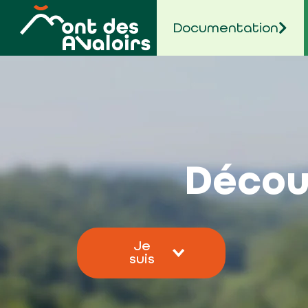
contenu
principal
Documentation
Décou
Je
suis
Une association