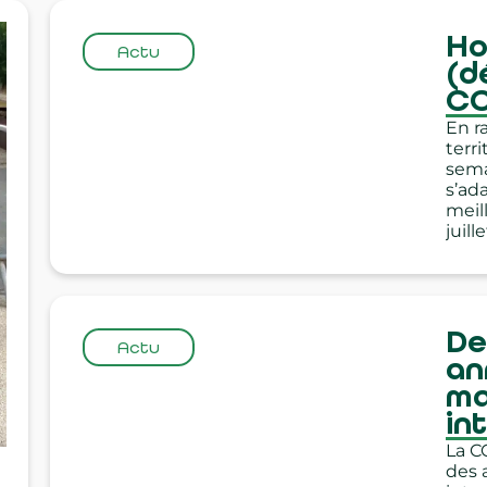
Ho
Actu
(d
C
En r
terri
sema
s’ad
meil
juil
De
Actu
an
ma
in
La C
des 