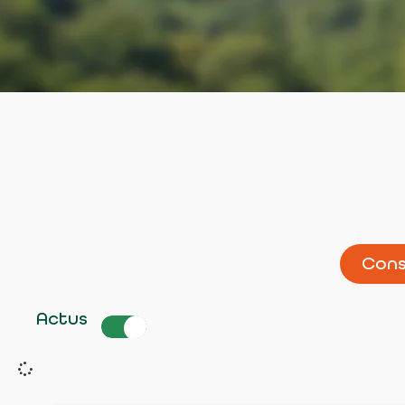
Un parent
Un jeune
Un nouvel
habitant
Un senior
Un touriste
Cons
Actus