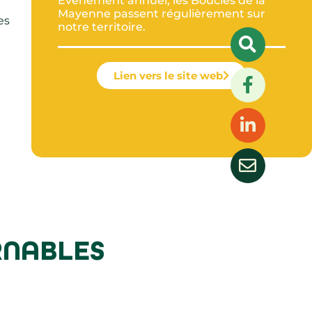
Evènement annuel, les Boucles de la
Mayenne passent régulièrement sur
es
notre territoire.
Lien vers le site web
RNABLES